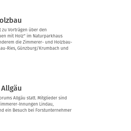
olzbau
t zu Vorträgen über den
uen mit Holz“ im Naturparkhaus
 anderem die Zimmerer- und Holzbau-
onau-Ries, Günzburg/Krumbach und
 Allgäu
rums Allgäu statt. Mitglieder sind
Zimmerer-Innungen Lindau,
and ein Besuch bei Forstunternehmer