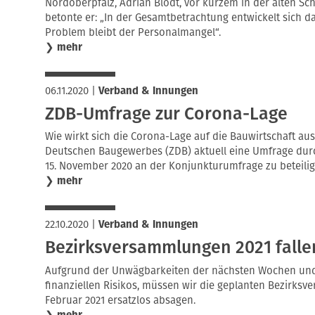
Nordoberpfalz, Adrian Blödt, vor kurzem in der alten Sch
betonte er: „In der Gesamtbetrachtung entwickelt sich d
Problem bleibt der Personalmangel“.
❯
mehr
06.11.2020
|
Verband & Innungen
ZDB-Umfrage zur Corona-Lage
Wie wirkt sich die Corona-Lage auf die Bauwirtschaft au
Deutschen Baugewerbes (ZDB) aktuell eine Umfrage durch
15. November 2020 an der Konjunkturumfrage zu beteilig
❯
mehr
22.10.2020
|
Verband & Innungen
Bezirksversammlungen 2021 falle
Aufgrund der Unwägbarkeiten der nächsten Wochen un
finanziellen Risikos, müssen wir die geplanten Bezirks
Februar 2021 ersatzlos absagen.
❯
mehr