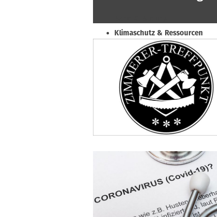
Beruf & Bildung
Klimaschutz & Ressourcen
Normen & Fachregeln
Prävention & Arbeitsschutz
Recht & Wirtschaft
Soziales & Tarifpolitik
Verband & Innungen
Interviews
Innung