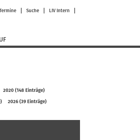
avigation
Termine
Suche
LIV Intern
berspringen
UF
2020 (148 Einträge)
)
2026 (39 Einträge)