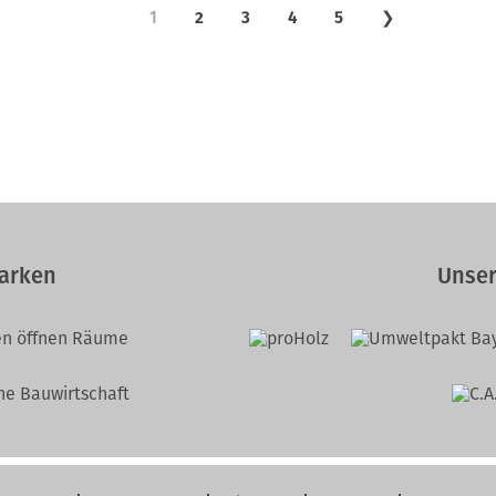
1
2
3
4
5
❯
arken
Unser