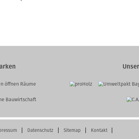
arken
Unser
pressum
Datenschutz
Sitemap
Kontakt
gation
springen