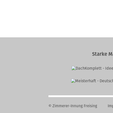
Starke M
© Zimmerer-Innung Freising
Im
Navi
über