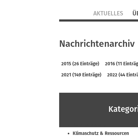
Navigation
AKTUELLES
Ü
überspringen
Nachrichtenarchiv
2015 (26 Einträge)
2016 (11 Einträ
2021 (149 Einträge)
2022 (44 Eintr
Kategor
Beruf & Bildung
Klimaschutz & Ressourcen