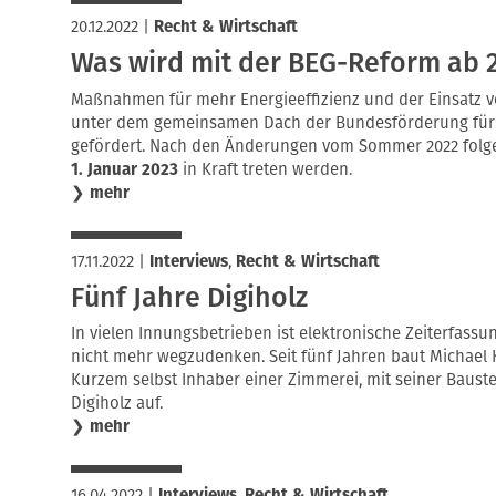
20.12.2022
|
Recht & Wirtschaft
Was wird mit der BEG-Reform ab 
Maßnahmen für mehr Energieeffizienz und der Einsatz 
unter dem gemeinsamen Dach der Bundesförderung für 
gefördert. Nach den Änderungen vom Sommer 2022 folg
1. Januar 2023
in Kraft treten werden.
❯
mehr
17.11.2022
|
Interviews
,
Recht & Wirtschaft
Fünf Jahre Digiholz
In vielen Innungsbetrieben ist elektronische Zeiterfas
nicht mehr wegzudenken. Seit fünf Jahren baut Michael 
Kurzem selbst Inhaber einer Zimmerei, mit seiner Baus
Digiholz auf.
❯
mehr
16.04.2022
|
Interviews
,
Recht & Wirtschaft