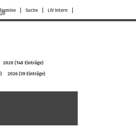
avigation
Termine
Suche
LIV Intern
UF
berspringen
2020 (148 Einträge)
)
2026 (39 Einträge)