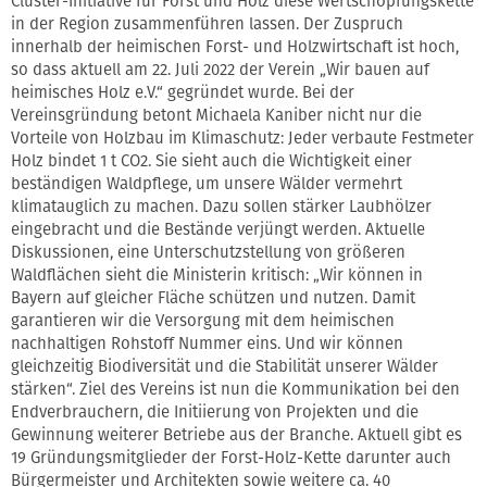
Cluster-Initiative für Forst und Holz diese Wertschöpfungskette
in der Region zusammenführen lassen. Der Zuspruch
innerhalb der heimischen Forst- und Holzwirtschaft ist hoch,
so dass aktuell am 22. Juli 2022 der Verein „Wir bauen auf
heimisches Holz e.V.“ gegründet wurde. Bei der
Vereinsgründung betont Michaela Kaniber nicht nur die
Vorteile von Holzbau im Klimaschutz: Jeder verbaute Festmeter
Holz bindet 1 t CO2. Sie sieht auch die Wichtigkeit einer
beständigen Waldpflege, um unsere Wälder vermehrt
klimatauglich zu machen. Dazu sollen stärker Laubhölzer
eingebracht und die Bestände verjüngt werden. Aktuelle
Diskussionen, eine Unterschutzstellung von größeren
Waldflächen sieht die Ministerin kritisch: „Wir können in
Bayern auf gleicher Fläche schützen und nutzen. Damit
garantieren wir die Versorgung mit dem heimischen
nachhaltigen Rohstoff Nummer eins. Und wir können
gleichzeitig Biodiversität und die Stabilität unserer Wälder
stärken“. Ziel des Vereins ist nun die Kommunikation bei den
Endverbrauchern, die Initiierung von Projekten und die
Gewinnung weiterer Betriebe aus der Branche. Aktuell gibt es
19 Gründungsmitglieder der Forst-Holz-Kette darunter auch
Bürgermeister und Architekten sowie weitere ca. 40