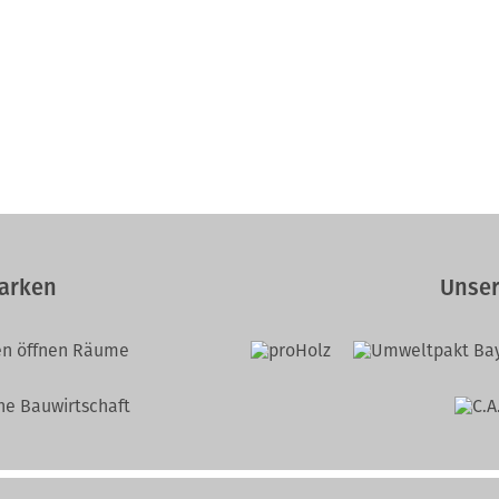
arken
Unser