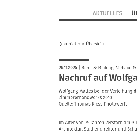
Navigation
AKTUELLES
Ü
überspringen
❯
zurück zur Übersicht
26.11.2025
|
,
Beruf & Bildung
Verband &
Nachruf auf Wolfg
Wolfgang Mattes bei der Verleihung 
Zimmererhandwerks 2010
Quelle: Thomas Riess Photowerft
Im Alter von 75 Jahren verstarb am 9.
Architektur, Studiendirektor und Sch