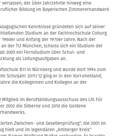
 verlassen, der über Jahrzehnte hinweg eine
eruflicher Bildung im Bayerischen Zimmererhandwerk
dagogischen Kenntnisse gründeten sich auf seiner
hließenden Studium an der Fachhochschule Coburg
r 1960er und Anfang der 1970er Jahre. Nach der
 an der TU München, schloss sich ein Studium der
 ab 2005 ein Fernstudium über Schul- und
klung als Leitungsaufgaben an.
ufsschule B11 in Nürnberg und wurde dort 1994 zum
 Im Schuljahr 2011/12 ging er in den Vorruhestand,
Jahre die Kolleginnen und Kollegen an der
 Mitglied im Berufsbildungsausschuss des LIV. Für
er 2002 die Silberne und 2010 die Goldene
erhandwerks.
ierten Zwischen- und Gesellenprüfung“, die 2001 im
g hielt und im legendären „Amberger Kreis“
t dem Namen Wolfgang Mattes verbunden. Er brachte