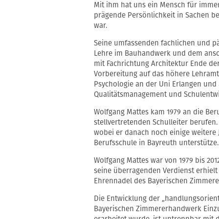
Mit ihm hat uns ein Mensch für immer
prägende Persönlichkeit in Sachen b
war.
Seine umfassenden fachlichen und pä
Lehre im Bauhandwerk und dem ansc
mit Fachrichtung Architektur Ende de
Vorbereitung auf das höhere Lehramt
Psychologie an der Uni Erlangen und
Qualitätsmanagement und Schulentwic
Wolfgang Mattes kam 1979 an die Ber
stellvertretenden Schulleiter berufen.
wobei er danach noch einige weitere 
Berufsschule in Bayreuth unterstütze.
Wolfgang Mattes war von 1979 bis 2012
seine überragenden Verdienst erhielt 
Ehrennadel des Bayerischen Zimmer
Die Entwicklung der „handlungsorient
Bayerischen Zimmererhandwerk Einzu
erarbeitet wurde, ist untrennbar mi