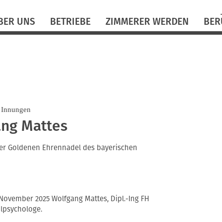
N
BER UNS
BETRIEBE
ZIMMERER WERDEN
BER
ü
 Innungen
ang Mattes
der Goldenen Ehrennadel des bayerischen
 November 2025 Wolfgang Mattes, Dipl.-Ing FH
ulpsychologe.