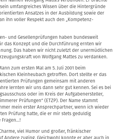
 sein umfangreiches Wissen über die Hintergründe
entierten Ansatzes in der Ausbildung sowie der
an ihn voller Respekt auch den „Kompetenz-
hen- und Gesellenprüfungen haben bundesweit
r das Konzept und die Durchführung ernten wir
nung. Das haben wir nicht zuletzt der unermüdlichen
rzeugungskraft von Wolfgang Mattes zu verdanken.
ann zum ersten Mal am 5. Juli 2001 beim
ischen Kleinheubach getroffen. Dort stellte er das
ientierten Prüfungen gemeinsam mit anderen
ahre lernten wir uns dann sehr gut kennen. Sei es bei
sausschuss oder im Kreis der Aufgabenersteller,
immerer Prüfungen“ (ETZP). Der Name stammt
immer mein erster Ansprechpartner, wenn ich wieder
en Prüfung hatte, die er mir stets geduldig
e Fragen…!
Charme, viel Humor und großer, fränkischer
auf Andere zuging. Gleichwohl konnte er aber auch in