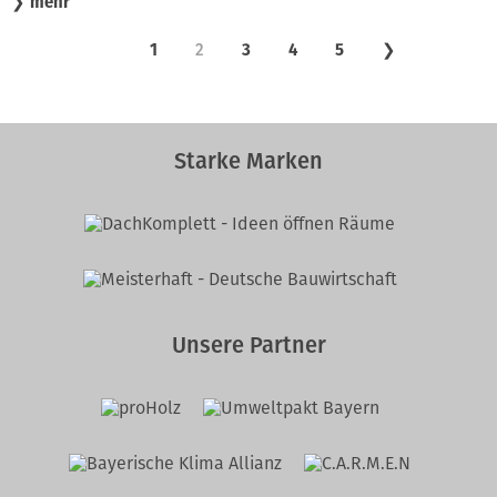
❯
mehr
1
2
3
4
5
❯
Starke Marken
Unsere Partner